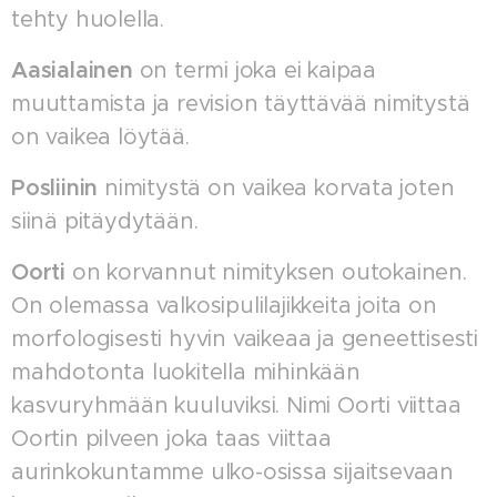
tehty huolella.
Aasialainen
on termi joka ei kaipaa
muuttamista ja revision täyttävää nimitystä
on vaikea löytää.
Posliinin
nimitystä on vaikea korvata joten
siinä pitäydytään.
Oorti
on korvannut nimityksen outokainen.
On olemassa valkosipulilajikkeita joita on
morfologisesti hyvin vaikeaa ja geneettisesti
mahdotonta luokitella mihinkään
kasvuryhmään kuuluviksi. Nimi Oorti viittaa
Oortin pilveen joka taas viittaa
aurinkokuntamme ulko-osissa sijaitsevaan