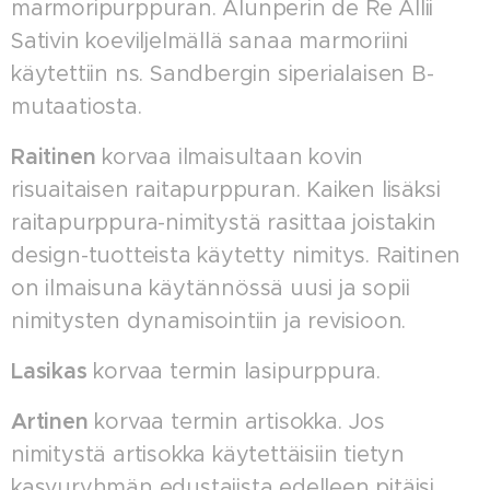
marmoripurppuran. Alunperin de Re Allii
Sativin koeviljelmällä sanaa marmoriini
käytettiin ns. Sandbergin siperialaisen B-
mutaatiosta.
Raitinen
korvaa ilmaisultaan kovin
risuaitaisen raitapurppuran. Kaiken lisäksi
raitapurppura-nimitystä rasittaa joistakin
design-tuotteista käytetty nimitys. Raitinen
on ilmaisuna käytännössä uusi ja sopii
nimitysten dynamisointiin ja revisioon.
Lasikas
korvaa termin lasipurppura.
Artinen
korvaa termin artisokka. Jos
nimitystä artisokka käytettäisiin tietyn
kasvuryhmän edustajista edelleen pitäisi