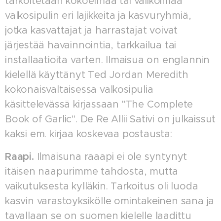
tarkoitetaan kokoelmaa tai valikoimaa
valkosipulin eri lajikkeita ja kasvuryhmiä,
jotka kasvattajat ja harrastajat voivat
järjestää havainnointia, tarkkailua tai
installaatioita varten. Ilmaisua on englannin
kielellä käyttänyt Ted Jordan Meredith
kokonaisvaltaisessa valkosipulia
käsittelevässä kirjassaan "The Complete
Book of Garlic". De Re Allii Sativi on julkaissut
kaksi em. kirjaa koskevaa postausta:
Raapi.
Ilmaisuna raaapi ei ole syntynyt
itäisen naapurimme tahdosta, mutta
vaikutuksesta kylläkin. Tarkoitus oli luoda
kasvin varastoyksikölle omintakeinen sana ja
tavallaan se on suomen kielelle laadittu