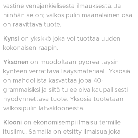
vastine venäjänkielisestä ilmauksesta. Ja
niinhän se on; valkosipulin maanalainen osa
on raavittava tuote.
Kynsi
on yksikkö joka voi tuottaa uuden
kokonaisen raapin.
Yksönen
on muodoltaan pyöreä täysin
kynteen verrattava lisäysmateriaali. Yksösiä
on mahdollista kasvattaa jopa 40-
grammaisiksi ja siitä tulee oiva kaupallisesti
hyödynnettävä tuote. Yksösiä tuotetaan
valkosipulin latvaklooneista.
Klooni
on ekonomisempi ilmaisu termille
itusilmu. Samalla on etsitty ilmaisua joka