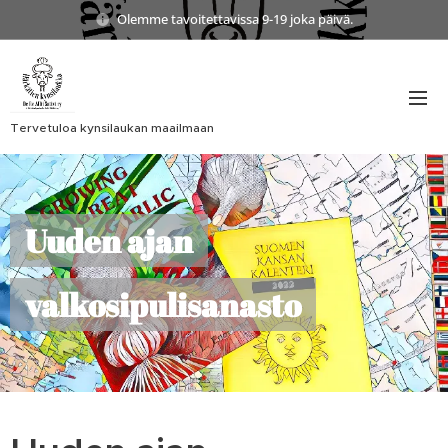
Olemme tavoitettavissa 9-19 joka päivä.
Tervetuloa kynsilaukan maailmaan
Uuden ajan
valkosipulisanasto