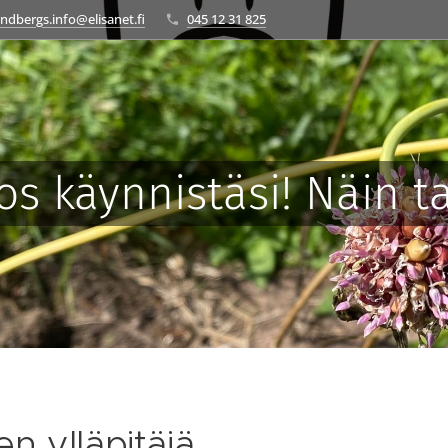
ndbergs.info@elisanet.fi
045 12 31 825
tos käynnistäsi! Näin t
en ylläpitäjä