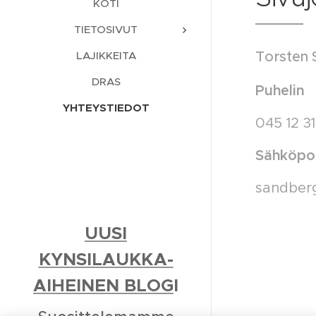
KOTI
TIETOSIVUT
Torsten
LAJIKKEITA
DRAS
Puhelin
YHTEYSTIEDOT
045 12 3
Sähköpos
sandberg
UUSI
KYNSILAUKKA-
AIHEINEN BLOG
I