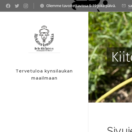
Olemme tavoitettavissa 9-19 joka päivä.
sa
Kii
Tervetuloa kynsilaukan
maailmaan
Sivuj