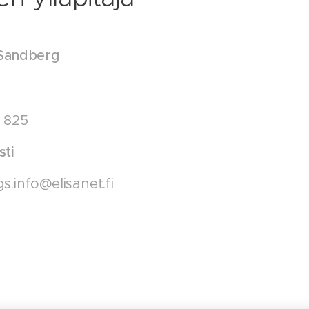
 Sandberg
1 825
ti
s.info@elisanet.fi